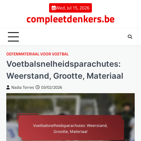
Skip
Wed, Jul 15, 2026
to
compleetdenkers.be
content
OEFENMATERIAAL VOOR VOETBAL
Voetbalsnelheidsparachutes:
Weerstand, Grootte, Materiaal
Nadia Torres
03/02/2026