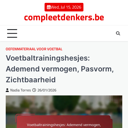
Skip
Wed, Jul 15, 2026
to
compleetdenkers.be
content
OEFENMATERIAAL VOOR VOETBAL
Voetbaltrainingshesjes:
Ademend vermogen, Pasvorm,
Zichtbaarheid
Nadia Torres
26/01/2026