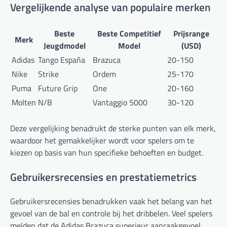
Vergelijkende analyse van populaire merken
Beste
Beste Competitief
Prijsrange
Merk
Jeugdmodel
Model
(USD)
Adidas
Tango España
Brazuca
20-150
Nike
Strike
Ordem
25-170
Puma
Future Grip
One
20-160
Molten
N/B
Vantaggio 5000
30-120
Deze vergelijking benadrukt de sterke punten van elk merk,
waardoor het gemakkelijker wordt voor spelers om te
kiezen op basis van hun specifieke behoeften en budget.
Gebruikersrecensies en prestatiemetrics
Gebruikersrecensies benadrukken vaak het belang van het
gevoel van de bal en controle bij het dribbelen. Veel spelers
melden dat de Adidas Brazuca superieur aanraakgevoel