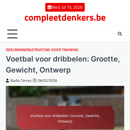
Skip
Wed, Jul 15, 2026
to
compleetdenkers.be
content
DOELMANNENUITRUSTING VOOR TRAINING
Voetbal voor dribbelen: Grootte,
Gewicht, Ontwerp
Nadia Torres
06/02/2026