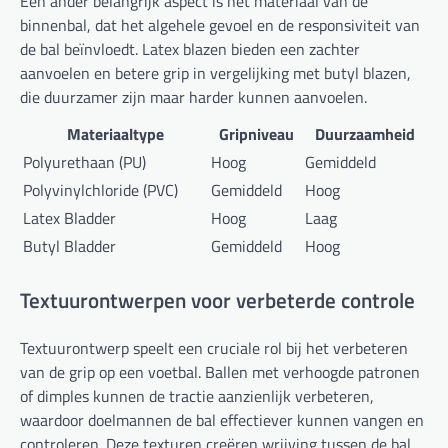
Een ander belangrijk aspect is het materiaal van de
binnenbal, dat het algehele gevoel en de responsiviteit van
de bal beïnvloedt. Latex blazen bieden een zachter
aanvoelen en betere grip in vergelijking met butyl blazen,
die duurzamer zijn maar harder kunnen aanvoelen.
Materiaaltype
Gripniveau
Duurzaamheid
Polyurethaan (PU)
Hoog
Gemiddeld
Polyvinylchloride (PVC)
Gemiddeld
Hoog
Latex Bladder
Hoog
Laag
Butyl Bladder
Gemiddeld
Hoog
Textuurontwerpen voor verbeterde controle
Textuurontwerp speelt een cruciale rol bij het verbeteren
van de grip op een voetbal. Ballen met verhoogde patronen
of dimples kunnen de tractie aanzienlijk verbeteren,
waardoor doelmannen de bal effectiever kunnen vangen en
controleren. Deze texturen creëren wrijving tussen de bal