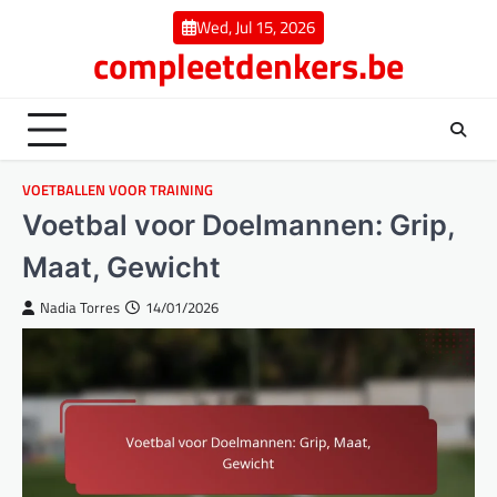
Skip
Wed, Jul 15, 2026
to
compleetdenkers.be
content
VOETBALLEN VOOR TRAINING
Voetbal voor Doelmannen: Grip,
Maat, Gewicht
Nadia Torres
14/01/2026