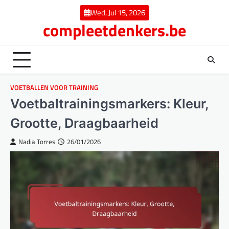
Skip
Wed, Jul 15, 2026
to
compleetdenkers.be
content
VOETBALLEN VOOR TRAINING
Voetbaltrainingsmarkers: Kleur,
Grootte, Draagbaarheid
Nadia Torres
26/01/2026