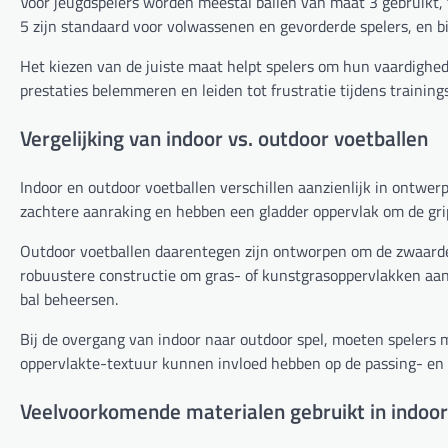
Voor jeugdspelers worden meestal ballen van maat 3 gebruikt, 
5 zijn standaard voor volwassenen en gevorderde spelers, en b
Het kiezen van de juiste maat helpt spelers om hun vaardigheden
prestaties belemmeren en leiden tot frustratie tijdens training
Vergelijking van indoor vs. outdoor voetballen
Indoor en outdoor voetballen verschillen aanzienlijk in ontwer
zachtere aanraking en hebben een gladder oppervlak om de grip
Outdoor voetballen daarentegen zijn ontworpen om de zwaard
robuustere constructie om gras- of kunstgrasoppervlakken aan
bal beheersen.
Bij de overgang van indoor naar outdoor spel, moeten spelers 
oppervlakte-textuur kunnen invloed hebben op de passing- en
Veelvoorkomende materialen gebruikt in indoor