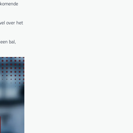
orkomende
wel over het
een bal,