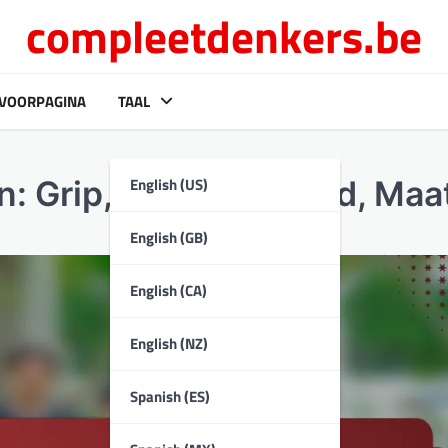
compleetdenkers.be
VOORPAGINA
TAAL
English (US)
n: Grip, Duurzaamheid, Maa
English (GB)
English (CA)
English (NZ)
Spanish (ES)