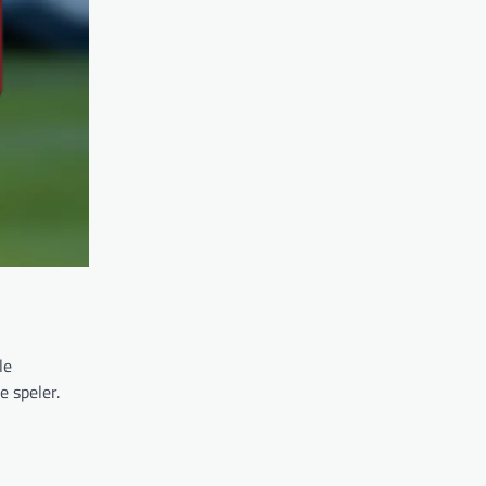
le
e speler.