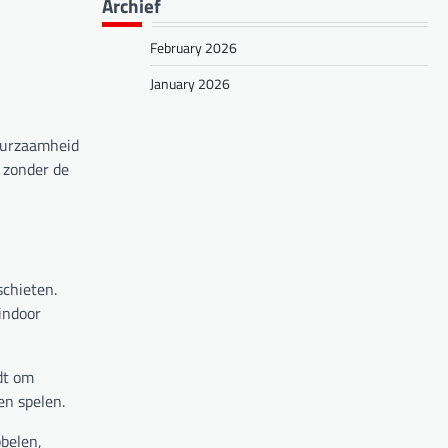
Archief
February 2026
January 2026
duurzaamheid
 zonder de
schieten.
 indoor
dt om
en spelen.
bbelen,