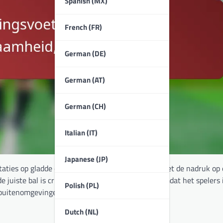
Spanish (MX)
French (FR)
German (DE)
German (AT)
German (CH)
Italian (IT)
Japanese (JP)
taties op gladde oppervlakken te optimaliseren, met de nadruk op 
uiste bal is cruciaal voor effectieve training, omdat het spelers 
Polish (PL)
e buitenomgevingen met zich meebrengen.
Dutch (NL)