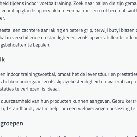
eid tijdens indoor voetbaltraining. Zoek naar ballen die zijn gem
, vooral op gladde oppervlakken. Een bal met een rubberen of synt
er.
eestal een zachtere aanraking en betere grip, terwijl butyl blaze
 bal in verschillende omstandigheden, zoals op verschillende indoo
ngsbehoeften te bepalen.
ik
een indoor trainingsvoetbal, omdat het de levensduur en prestatie
s hebben ondergaan, zoals slijtagebestendigheid en waterabsorpti
aties te verliezen, is ideaal.
e duurzaamheid van hun producten kunnen aangeven. Gebruikersr
e tijd standhoudt, wat je helpt om een weloverwogen beslissing te
dsgroepen