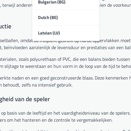
Bulgarian (BG)
 terwijl anderen die zich richten op passen misschien de voorkeu
Dutch (BE)
uctie
Latvian (LV)
voetballen, omdat ze frequent gebruik op harde oppervlakken moe
, beïnvloeden aanzienlijk de levensduur en prestaties van een bal
erialen, zoals polyurethaan of PVC, die een balans bieden tussen
 slijtage te weerstaan en hun vorm in de loop van de tijd te beh
sterkte naden en een goed geconstrueerde blaas. Deze kenmerken 
 behoudt, zelfs na intensief gebruik.
igheid van de speler
 op basis van de leeftijd en het vaardigheidsniveau van de spelers
ers om het hanteren en de controle te vergemakkelijken.