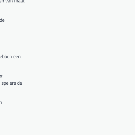
len van maat
 de
 hebben een
en
 spelers de
en