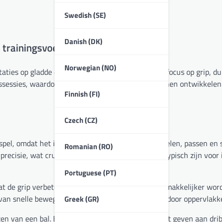
Swedish (SE)
Danish (DK)
 trainingsvoetballen?
Norwegian (NO)
staties op gladde oppervlakken te verbeteren, met focus op grip, 
ngssessies, waardoor spelers hun vaardigheden kunnen ontwikkelen
Finnish (FI)
Czech (CZ)
 spel, omdat het invloed heeft op hoe spelers dribbelen, passen en 
Romanian (RO)
recisie, wat cruciaal is in de krappe ruimtes die typisch zijn voor
Portuguese (PT)
t de grip verbetert, waardoor het voor spelers gemakkelijker wor
en van snelle bewegingen of wanneer ze op gladde indoor oppervlakk
Greek (GR)
en van een bal. Bijvoorbeeld, degenen die prioriteit geven aan dri