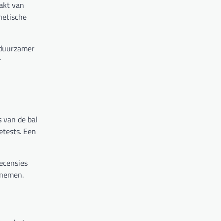
aakt van
hetische
n duurzamer
r
s van de bal
etests. Een
ecensies
 nemen.