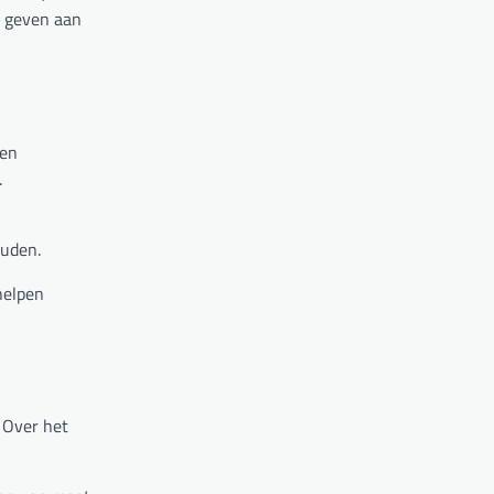
r geven aan
ten
.
ouden.
helpen
. Over het