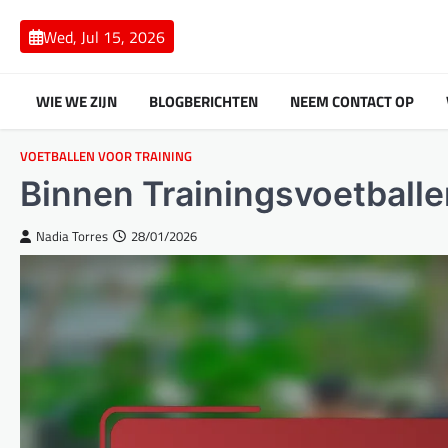
Skip
to
Wed, Jul 15, 2026
content
WIE WE ZIJN
BLOGBERICHTEN
NEEM CONTACT OP
VOETBALLEN VOOR TRAINING
Binnen Trainingsvoetballe
Nadia Torres
28/01/2026